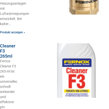
Heizungsanlagen
mit
Luftwärmepumpen
entwickelt. Bei
kalter
Produkt anzeigen »
Cleaner
F3
265ml
Fernox
Cleaner F3
265 ml ist
ein
universeller,
schnell
wirkender
und
effektiver
pH-