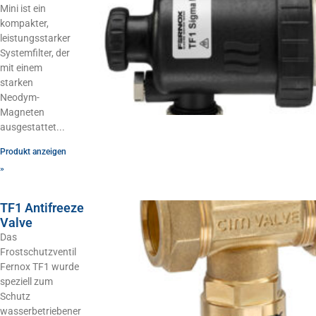
Mini ist ein
kompakter,
leistungsstarker
Systemfilter, der
mit einem
starken
Neodym-
Magneten
ausgestattet
Produkt anzeigen
»
TF1 Antifreeze
Valve
Das
Frostschutzventil
Fernox TF1 wurde
speziell zum
Schutz
wasserbetriebener