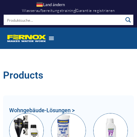
Land ändern
Wasseraufbereitungstraining
Garantie registrieren
Products
Wohngebäude-Lösungen >