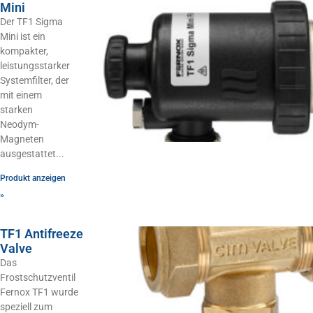
Mini
Der TF1 Sigma
Mini ist ein
kompakter,
leistungsstarker
Systemfilter, der
mit einem
starken
Neodym-
Magneten
ausgestattet
Produkt anzeigen
»
TF1 Antifreeze
Valve
Das
Frostschutzventil
Fernox TF1 wurde
speziell zum