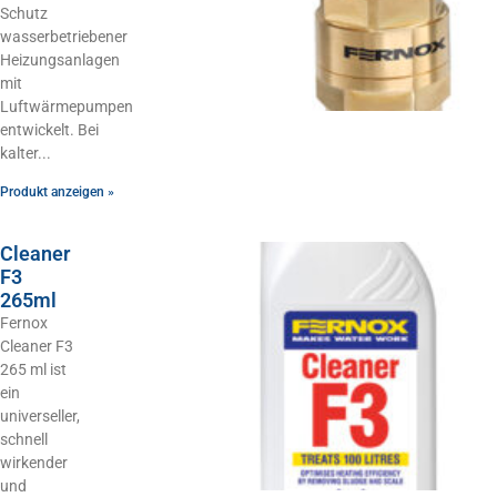
Schutz
wasserbetriebener
Heizungsanlagen
mit
Luftwärmepumpen
entwickelt. Bei
kalter
Produkt anzeigen »
Cleaner
F3
265ml
Fernox
Cleaner F3
265 ml ist
ein
universeller,
schnell
wirkender
und