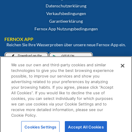
Datenschutzerklärung
Verkaufsbedingungen
Garantieerklärung
Fernox App Nutzungsbedingungen
FERNOX APP
Reichen Sie Ihre Wasserproben über unsere neue Fernox-App ein.
We use our own and third-party cookies and similar
Betrachten und überwachen Sie Ihre Proben über unser Fernox-
technologies to give you the best browsing experience
Webportal.
possible, to improve our services and show you
advertising related to your preferences by analyzing
your browsing habits. If you agree, please click “Accept
All Cookies”. If you would like to decline the use of
cookies, you can select individually for which purposes
we can use cookies via your Cookie Settings and to
receive more detailed information, please see our
Cookie Policy.
© Fernox ist ein Unternehmen von
Element Solutions Inc
2026. Alle Rechte
Cookies Settings
Accept All Cookies
vorbehalten.