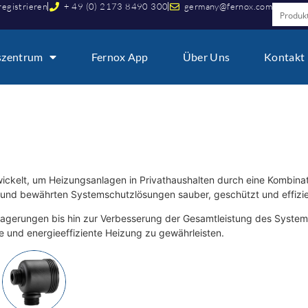
registrieren
+ 49 (0) 2173 8490 300
germany@fernox.com
szentrum
Fernox App
Über Uns
Kontakt
wickelt, um Heizungsanlagen in Privathaushalten durch eine Kombina
nd bewährten Systemschutzlösungen sauber, geschützt und effizien
agerungen bis hin zur Verbesserung der Gesamtleistung des System
e und energieeffiziente Heizung zu gewährleisten.