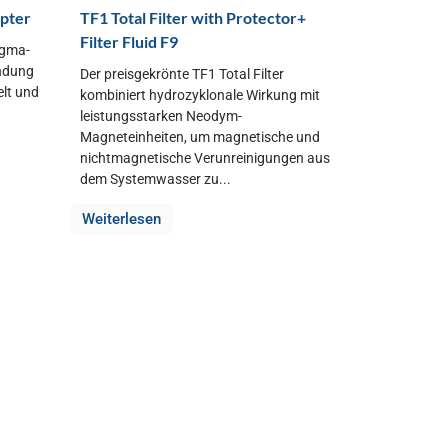
apter
TF1 Total Filter with Protector+
Filter Fluid F9
igma-
endung
Der preisgekrönte TF1 Total Filter
elt und
kombiniert hydrozyklonale Wirkung mit
leistungsstarken Neodym-
Magneteinheiten, um magnetische und
nichtmagnetische Verunreinigungen aus
dem Systemwasser zu...
Weiterlesen