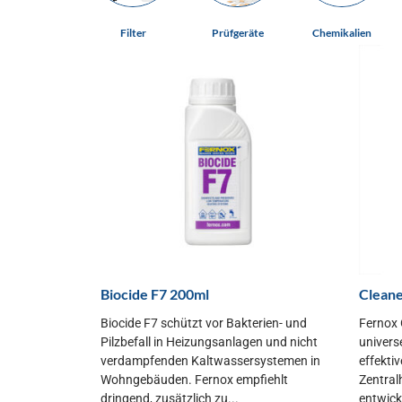
Filter
Prüfgeräte
Chemikalien
Biocide F7 200ml
Cleane
Biocide F7 schützt vor Bakterien- und
Fernox 
Pilzbefall in Heizungsanlagen und nicht
universe
verdampfenden Kaltwassersystemen in
effektiv
Wohngebäuden. Fernox empfiehlt
Zentral
dringend, zusätzlich zu...
entwicke