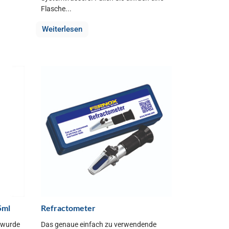
Flasche...
Weiterlesen
5ml
Refractometer
t wurde
Das genaue einfach zu verwendende