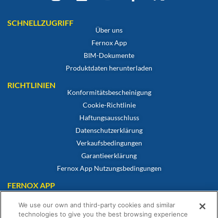
SCHNELLZUGRIFF
Über uns
Fernox App
BIM-Dokumente
Produktdaten herunterladen
RICHTLINIEN
Konformitätsbescheinigung
Cookie-Richtlinie
Haftungsausschluss
Datenschutzerklärung
Verkaufsbedingungen
Garantieerklärung
Fernox App Nutzungsbedingungen
FERNOX APP
Reichen Sie Ihre Wasserproben über unsere neue Fernox-App ein.
We use our own and third-party cookies and similar
technologies to give you the best browsing experience