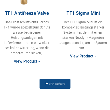
TF1 Antifreeze Valve
TF1 Sigma Mini
Das Frostschutzventil Fernox
Der TF1 Sigma Mini ist ein
TF1 wurde speziell zum Schutz
kompakter, leistungsstarker
wasserbetriebener
Systemfilter, der mit einem
Heizungsanlagen mit
starken Neodym-Magneten
Luftwärmepumpen entwickelt.
ausgestattet ist, um Ihr System
Bei kalter Witterung, wenn die
vor
Temperaturen sinken,
View Product »
View Product »
Mehr sehen