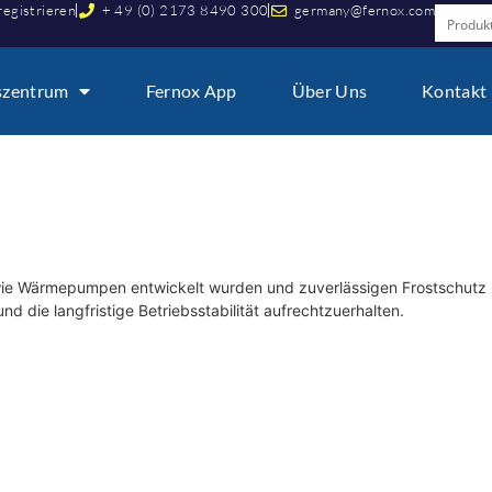
registrieren
+ 49 (0) 2173 8490 300
germany@fernox.com
szentrum
Fernox App
Über Uns
Kontakt
wie Wärmepumpen entwickelt wurden und zuverlässigen Frostschutz 
nd die langfristige Betriebsstabilität aufrechtzuerhalten.