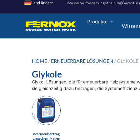
Land ändern
Wasseraufbereitungstraining
Garantie 
Produkte
Wissen
HOME
/
ERNEUERBARE LÖSUNGEN
/ GLYKOLE
Glykole
Glykol-Lösungen, die für erneuerbare Heizsysteme 
sie gleichzeitig dazu beitragen, die Systemeffizienz u
Wärmeübertrag
ungschemikalien