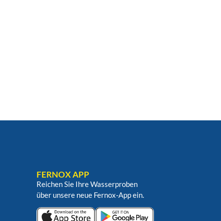
FERNOX APP
Reichen Sie Ihre Wasserproben
über unsere neue Fernox-App ein.