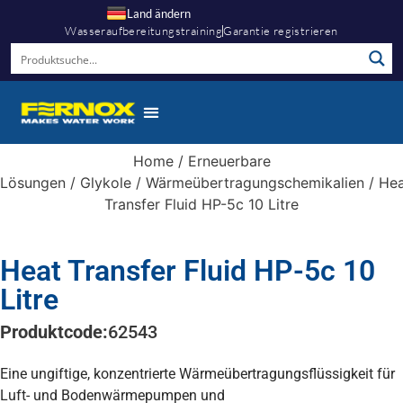
Land ändern
Wasseraufbereitungstraining
Garantie registrieren
Home
/
Erneuerbare
Lösungen
/
Glykole
/
Wärmeübertragungschemikalien
/ He
Transfer Fluid HP-5c 10 Litre
Heat Transfer Fluid HP-5c 10
Litre
Produktcode:
62543
Eine ungiftige, konzentrierte Wärmeübertragungsflüssigkeit für
Luft- und Bodenwärmepumpen und