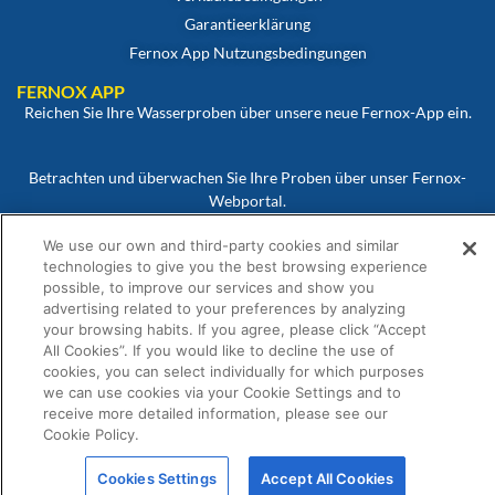
Garantieerklärung
Fernox App Nutzungsbedingungen
FERNOX APP
Reichen Sie Ihre Wasserproben über unsere neue Fernox-App ein.
Betrachten und überwachen Sie Ihre Proben über unser Fernox-
Webportal.
We use our own and third-party cookies and similar
technologies to give you the best browsing experience
possible, to improve our services and show you
advertising related to your preferences by analyzing
your browsing habits. If you agree, please click “Accept
All Cookies”. If you would like to decline the use of
© Fernox ist ein Unternehmen von
Element Solutions Inc
2026. Alle Rechte
cookies, you can select individually for which purposes
vorbehalten.
we can use cookies via your Cookie Settings and to
receive more detailed information, please see our
Cookie Policy.
Cookies Settings
Accept All Cookies