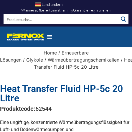
Land ändern
Wasseraufbereitungstraining
Garantie registrieren
Home
/
Erneuerbare
Lösungen
/
Glykole
/
Wärmeübertragungschemikalien
/ He
Transfer Fluid HP-5c 20 Litre
Heat Transfer Fluid HP-5c 20
Litre
Produktcode:
62544
Eine ungiftige, konzentrierte Wärmeübertragungsflüssigkeit für
Luft- und Bodenwärmepumpen und