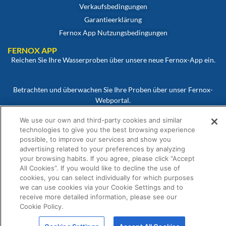
Verkaufsbedingungen
Garantieerklärung
Fernox App Nutzungsbedingungen
FERNOX APP
Reichen Sie Ihre Wasserproben über unsere neue Fernox-App ein.
Betrachten und überwachen Sie Ihre Proben über unser Fernox-
Webportal.
We use our own and third-party cookies and similar
technologies to give you the best browsing experience
possible, to improve our services and show you
advertising related to your preferences by analyzing
your browsing habits. If you agree, please click “Accept
All Cookies”. If you would like to decline the use of
© Fernox ist ein Unternehmen von
Element Solutions Inc
2026. Alle Rechte
cookies, you can select individually for which purposes
vorbehalten.
we can use cookies via your Cookie Settings and to
receive more detailed information, please see our
Cookie Policy.