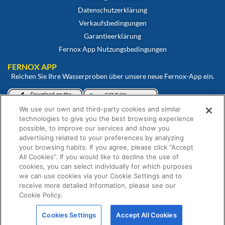
Datenschutzerklärung
Verkaufsbedingungen
Garantieerklärung
Fernox App Nutzungsbedingungen
FERNOX APP
Reichen Sie Ihre Wasserproben über unsere neue Fernox-App ein.
We use our own and third-party cookies and similar
Betrachten und überwachen Sie Ihre Proben über unser Fernox-
technologies to give you the best browsing experience
Webportal.
possible, to improve our services and show you
advertising related to your preferences by analyzing
your browsing habits. If you agree, please click “Accept
All Cookies”. If you would like to decline the use of
cookies, you can select individually for which purposes
we can use cookies via your Cookie Settings and to
receive more detailed information, please see our
Cookie Policy.
© Fernox ist ein Unternehmen von
Element Solutions Inc
2026. Alle Rechte
Cookies Settings
Accept All Cookies
vorbehalten.