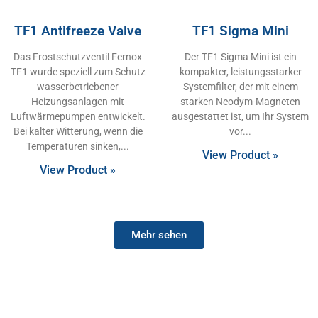
TF1 Antifreeze Valve
TF1 Sigma Mini
Das Frostschutzventil Fernox
Der TF1 Sigma Mini ist ein
TF1 wurde speziell zum Schutz
kompakter, leistungsstarker
wasserbetriebener
Systemfilter, der mit einem
Heizungsanlagen mit
starken Neodym-Magneten
Luftwärmepumpen entwickelt.
ausgestattet ist, um Ihr System
Bei kalter Witterung, wenn die
vor
Temperaturen sinken,
View Product »
View Product »
Mehr sehen