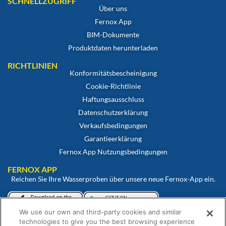
SCHNELLZUGRIFF
Über uns
Fernox App
BIM-Dokumente
Produktdaten herunterladen
RICHTLINIEN
Konformitätsbescheinigung
Cookie-Richtlinie
Haftungsausschluss
Datenschutzerklärung
Verkaufsbedingungen
Garantieerklärung
Fernox App Nutzungsbedingungen
FERNOX APP
Reichen Sie Ihre Wasserproben über unsere neue Fernox-App ein.
We use our own and third-party cookies and similar
Betrachten und überwachen Sie Ihre Proben über unser Fernox-
technologies to give you the best browsing experience