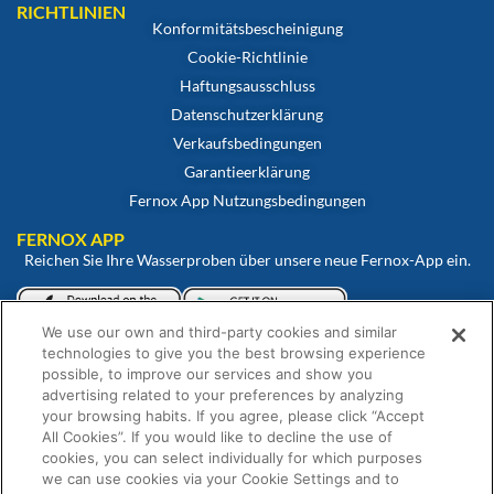
RICHTLINIEN
Konformitätsbescheinigung
Cookie-Richtlinie
Haftungsausschluss
Datenschutzerklärung
Verkaufsbedingungen
Garantieerklärung
Fernox App Nutzungsbedingungen
FERNOX APP
Reichen Sie Ihre Wasserproben über unsere neue Fernox-App ein.
We use our own and third-party cookies and similar
Betrachten und überwachen Sie Ihre Proben über unser Fernox-
technologies to give you the best browsing experience
Webportal.
possible, to improve our services and show you
advertising related to your preferences by analyzing
your browsing habits. If you agree, please click “Accept
All Cookies”. If you would like to decline the use of
cookies, you can select individually for which purposes
we can use cookies via your Cookie Settings and to