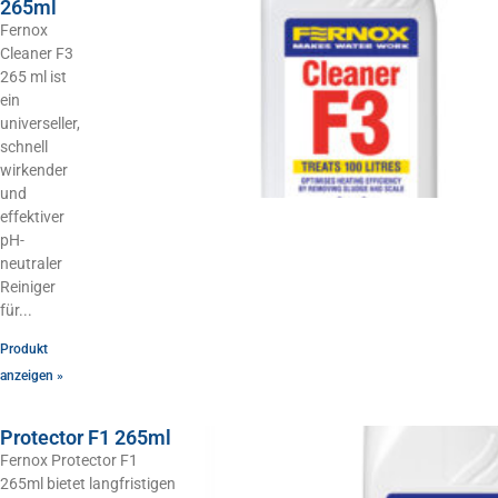
265ml
Fernox
Cleaner F3
265 ml ist
ein
universeller,
schnell
wirkender
und
effektiver
pH-
neutraler
Reiniger
für
Produkt
anzeigen »
Protector F1 265ml
Fernox Protector F1
265ml bietet langfristigen