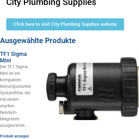
City Plumbing Supplies
Click here to visit City Plumbing Supplies website
Ausgewählte Produkte
TF1 Sigma
Mini
Der TF1 Sigma
Mini ist ein
kompakter,
leistungsstarker
Systemfilter, der
mit einem
starken
Neodym-
Magneten
ausgestattet
Produkt anzeigen