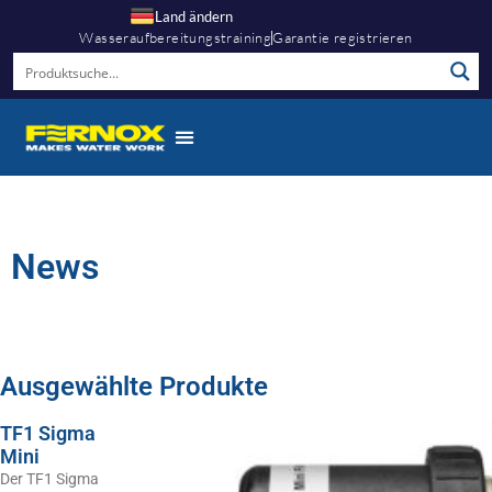
Land ändern
Wasseraufbereitungstraining
Garantie registrieren
News
Ausgewählte Produkte
TF1 Sigma
Mini
Der TF1 Sigma