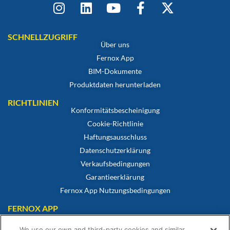
SCHNELLZUGRIFF
Über uns
Fernox App
BIM-Dokumente
Produktdaten herunterladen
RICHTLINIEN
Konformitätsbescheinigung
Cookie-Richtlinie
Haftungsausschluss
Datenschutzerklärung
Verkaufsbedingungen
Garantieerklärung
Fernox App Nutzungsbedingungen
FERNOX APP
Reichen Sie Ihre Wasserproben über unsere neue Fernox-App ein.
We use our own and third-party cookies and similar