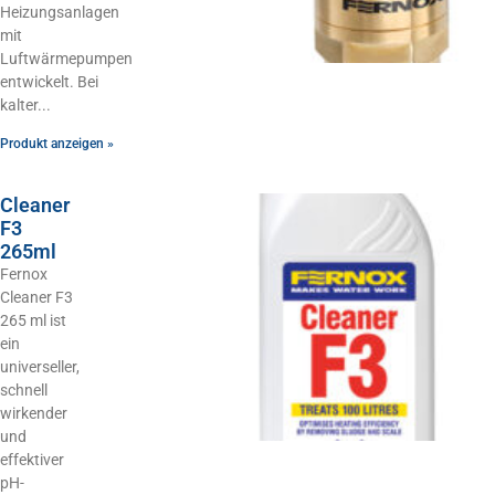
Heizungsanlagen
mit
Luftwärmepumpen
entwickelt. Bei
kalter
Produkt anzeigen »
Cleaner
F3
265ml
Fernox
Cleaner F3
265 ml ist
ein
universeller,
schnell
wirkender
und
effektiver
pH-