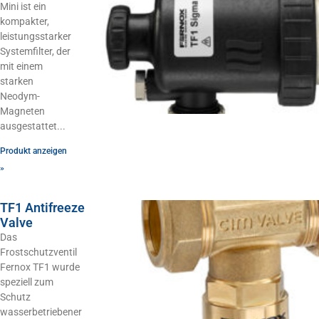
Mini ist ein
kompakter,
leistungsstarker
Systemfilter, der
mit einem
starken
Neodym-
Magneten
ausgestattet
Produkt anzeigen
»
TF1 Antifreeze
Valve
Das
Frostschutzventil
Fernox TF1 wurde
speziell zum
Schutz
wasserbetriebener